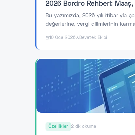
2026 Bordro Rehberi: Maaş, 
Bu yazımızda, 2026 yılı itibarıyla
değerlerine, vergi dilimlerinin karm
ücret arasındaki kritik farklardan, a
10 Oca 2026
Devatek Ekibi
süreçlerindeki tazminat vergi avant
sadeleştirdik. İster bir işveren ol
sağlayacak bu rehber, finansal fark
Özellikler
2 dk okuma