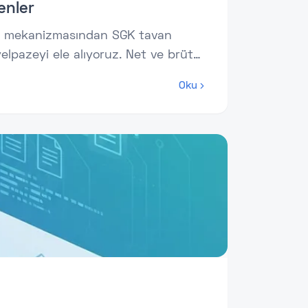
enler
cret mekanizmasından SGK tavan
yelpazeyi ele alıyoruz. Net ve brüt
işkisine; işten ayrılış
Oku
yları güncel mevzuat ışığında
ronuzun her satırına hakim olmanızı