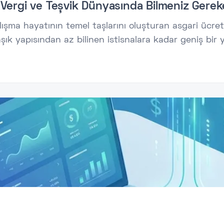
Vergi ve Teşvik Dünyasında Bilmeniz Gerek
 çalışma hayatının temel taşlarını oluşturan asgari ü
aşık yapısından az bilinen istisnalara kadar geniş bir 
sgari ücret istisnasının kümülatif matrahla olan gizli il
ajlarından 5510 sayılı teşvike kadar tüm teknik deta
un ister kariyer yolculuğundaki bir çalışan; maaş bord
ındalığınızı bir üst seviyeye taşıyacak.