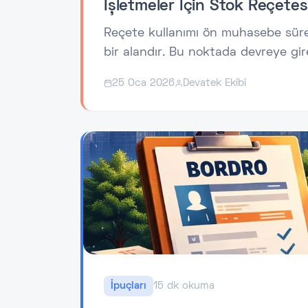
İşletmeler İçin Stok Reçetes
Reçete kullanımı ön muhasebe süreçle
bir alandır. Bu noktada devreye gire
25 Oca 2026
Devatek Ekibi
İpuçları
15 dk okuma