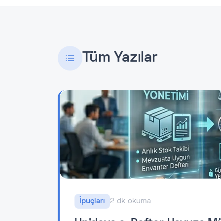
Tüm Yazılar
İpuçları
2 dk okuma