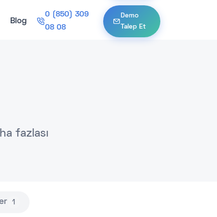
0 (850) 309
Demo
Blog
Talep Et
08 08
ha fazlası
er
1