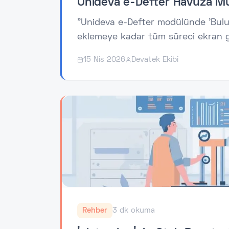
Unideva e-Defter Havuza Mük
"Unideva e-Defter modülünde 'Bulu
eklemeye kadar tüm süreci ekran g
15 Nis 2026
Devatek Ekibi
Rehber
3 dk okuma