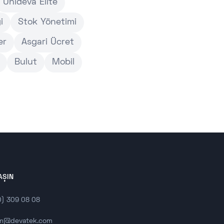
Unideva Elite
i
Stok Yönetimi
er
Asgari Ücret
Bulut
Mobil
AŞIN
0) 309 08 08
sim@devatek.com