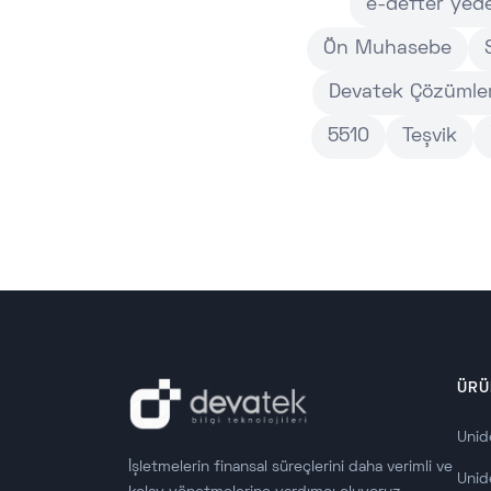
e-defter yed
Ön Muhasebe
Devatek Çözümler
5510
Teşvik
ÜRÜ
Unid
İşletmelerin finansal süreçlerini daha verimli ve
Unid