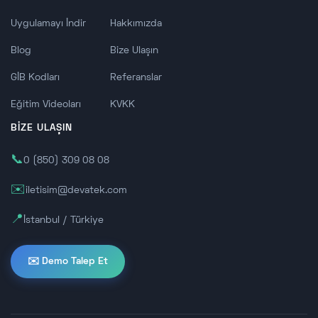
Uygulamayı İndir
Hakkımızda
Blog
Bize Ulaşın
GİB Kodları
Referanslar
Eğitim Videoları
KVKK
BİZE ULAŞIN
📞
0 (850) 309 08 08
✉️
iletisim@devatek.com
📍
İstanbul / Türkiye
✉️ Demo Talep Et