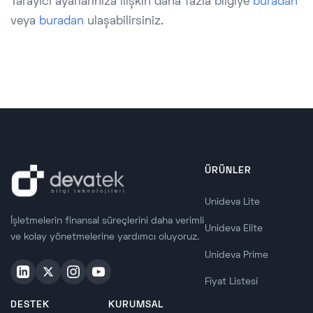
Tarayıcı ayarlarınıza ilişkin daha fazla bilgiye
buradan
veya
buradan
ulaşabilirsiniz.
ÜRÜNLER
Unideva Lite
İşletmelerin finansal süreçlerini daha verimli
Unideva Elite
ve kolay yönetmelerine yardımcı oluyoruz.
Unideva Prime
Fiyat Listesi
DESTEK
KURUMSAL