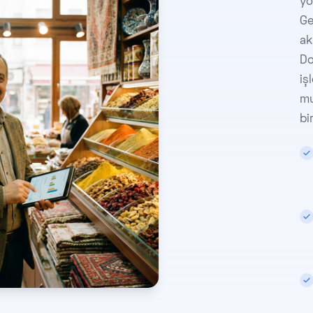
yö
Ge
ak
Do
iş
mu
bi