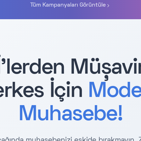
Tüm Kampanyaları Görüntüle
'lerden Müşavir
rkes İçin
Mode
Muhasebe!
 çağında muhasebenizi eskide bırakmayın. 