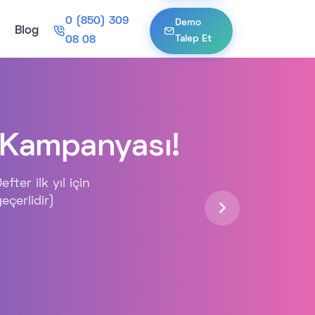
0 (850) 309
Demo
Blog
Talep Et
08 08
Kampanyası!
er ilk yıl için
eçerlidir)