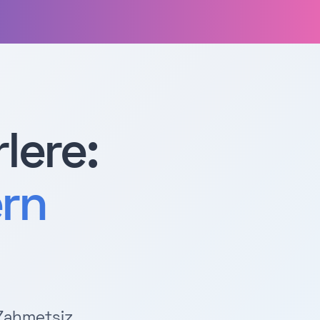
lere:
rn
Zahmetsiz,