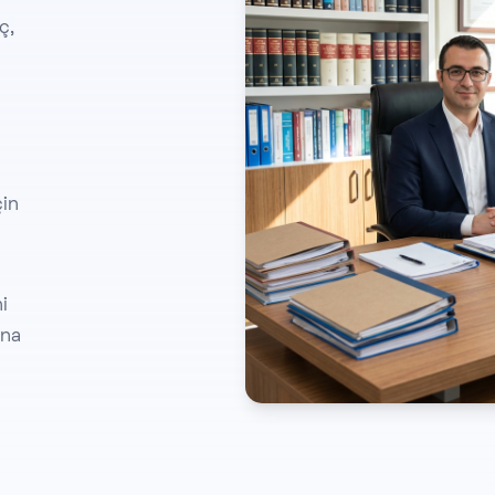
ç,
çin
i
ına