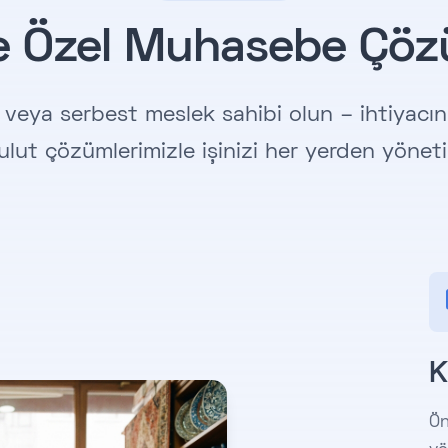
ze Özel Muhasebe Çöz
 veya serbest meslek sahibi olun – ihtiyacı
ulut çözümlerimizle işinizi her yerden yöneti
K
Ön