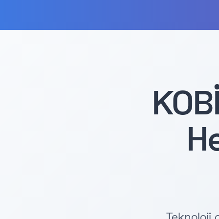
KOBİ
He
Teknoloji