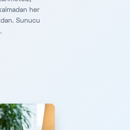
 kalmadan her
uzdan. Sunucu
.