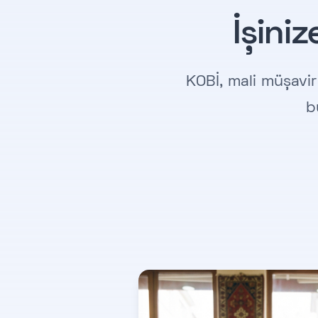
İşini
KOBİ, mali müşavir
b