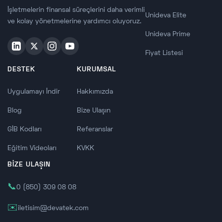
İşletmelerin finansal süreçlerini daha verimli
Unideva Elite
ve kolay yönetmelerine yardımcı oluyoruz.
Unideva Prime
Fiyat Listesi
DESTEK
KURUMSAL
Uygulamayı İndir
Hakkımızda
Blog
Bize Ulaşın
GİB Kodları
Referanslar
Eğitim Videoları
KVKK
BİZE ULAŞIN
📞
0 (850) 309 08 08
✉️
iletisim@devatek.com