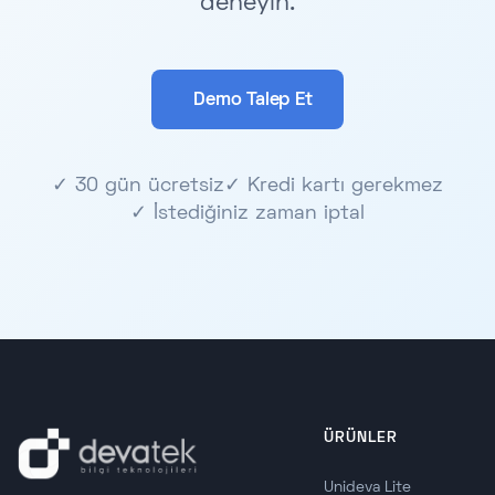
deneyin.
Demo Talep Et
✓ 30 gün ücretsiz
✓ Kredi kartı gerekmez
✓ İstediğiniz zaman iptal
ÜRÜNLER
Unideva Lite